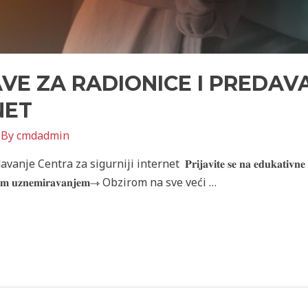
VE ZA RADIONICE I PREDAV
NET
 By
cmdadmin
sigurniji internet 𝐏𝐫𝐢𝐣𝐚𝐯𝐢𝐭𝐞 𝐬𝐞 𝐧𝐚 𝐞𝐝𝐮𝐤𝐚𝐭𝐢𝐯𝐧𝐞 𝐫𝐚𝐝𝐢𝐨𝐧𝐢𝐜𝐞 
𝐞𝐤𝐬𝐮𝐚𝐥𝐧𝐢𝐦 𝐮𝐳𝐧𝐞𝐦𝐢𝐫𝐚𝐯𝐚𝐧𝐣𝐞𝐦⇾ Obzirom na sve veći …