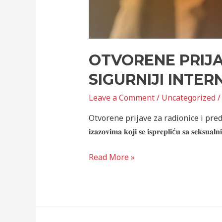
OTVORENE PRIJA
SIGURNIJI INTER
Leave a Comment
/
Uncategorized
/
Otvorene prijave za radionice i predavanje Centra za 
𝐢𝐳𝐚𝐳𝐨𝐯𝐢𝐦𝐚 𝐤𝐨𝐣𝐢 𝐬𝐞 𝐢𝐬𝐩𝐫𝐞𝐩𝐥𝐢ć𝐮 𝐬𝐚 
Read More »