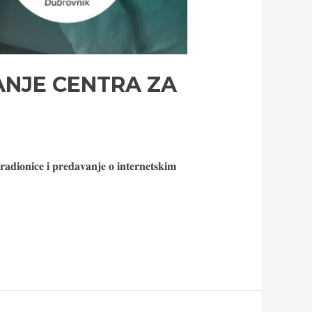
ANJE CENTRA ZA
𝐢 𝐩𝐫𝐞𝐝𝐚𝐯𝐚𝐧𝐣𝐞 𝐨 𝐢𝐧𝐭𝐞𝐫𝐧𝐞𝐭𝐬𝐤𝐢𝐦