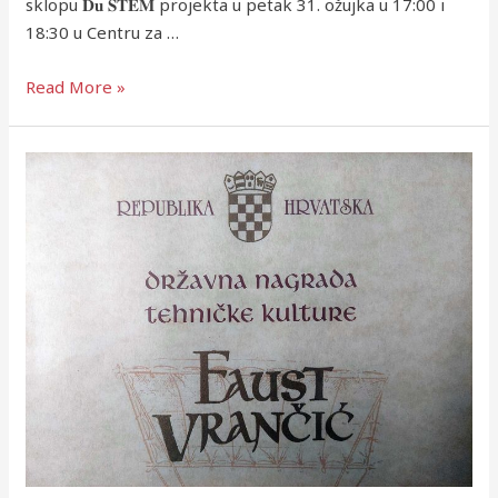
sklopu 𝐃𝐮 𝐒𝐓𝐄𝐌 projekta u petak 31. ožujka u 17:00 i
18:30 u Centru za …
Read More »