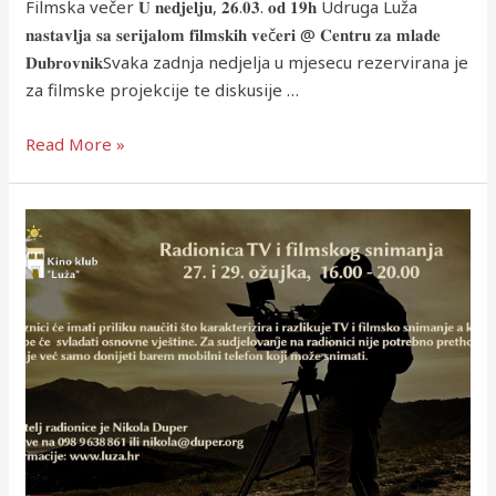
Filmska večer 𝐔 𝐧𝐞𝐝𝐣𝐞𝐥𝐣𝐮, 𝟐𝟔.𝟎𝟑. 𝐨𝐝 𝟏𝟗𝐡 Udruga Luža
𝐧𝐚𝐬𝐭𝐚𝐯𝐥𝐣𝐚 𝐬𝐚 𝐬𝐞𝐫𝐢𝐣𝐚𝐥𝐨𝐦 𝐟𝐢𝐥𝐦𝐬𝐤𝐢𝐡 𝐯𝐞č𝐞𝐫𝐢 @ 𝐂𝐞𝐧𝐭𝐫𝐮 𝐳𝐚 𝐦𝐥𝐚𝐝𝐞
𝐃𝐮𝐛𝐫𝐨𝐯𝐧𝐢𝐤Svaka zadnja nedjelja u mjesecu rezervirana je
za filmske projekcije te diskusije …
Read More »