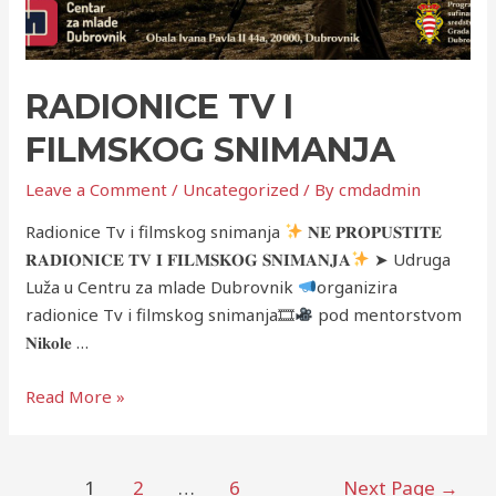
RADIONICE TV I
FILMSKOG SNIMANJA
Leave a Comment
/
Uncategorized
/ By
cmdadmin
Radionice Tv i filmskog snimanja
𝐍𝐄 𝐏𝐑𝐎𝐏𝐔𝐒𝐓𝐈𝐓𝐄
𝐑𝐀𝐃𝐈𝐎𝐍𝐈𝐂𝐄 𝐓𝐕 𝐈 𝐅𝐈𝐋𝐌𝐒𝐊𝐎𝐆 𝐒𝐍𝐈𝐌𝐀𝐍𝐉𝐀
➤ Udruga
Luža u Centru za mlade Dubrovnik
organizira
radionice Tv i filmskog snimanja🎞
pod mentorstvom
𝐍𝐢𝐤𝐨𝐥𝐞 …
Read More »
1
2
…
6
Next Page
→