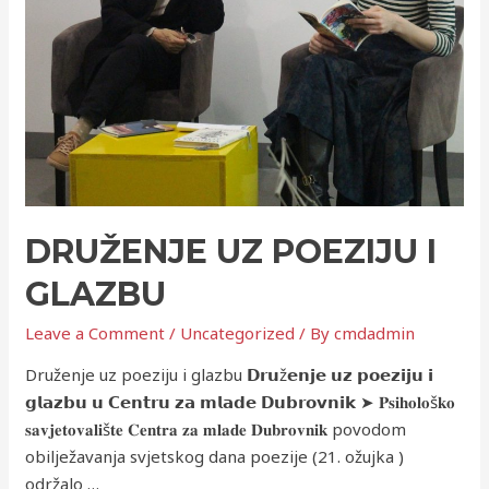
DRUŽENJE UZ POEZIJU I
GLAZBU
Leave a Comment
/
Uncategorized
/ By
cmdadmin
Druženje uz poeziju i glazbu 𝗗𝗿𝘂ž𝗲𝗻𝗷𝗲 𝘂𝘇 𝗽𝗼𝗲𝘇𝗶𝗷𝘂 𝗶
𝗴𝗹𝗮𝘇𝗯𝘂 𝘂 𝗖𝗲𝗻𝘁𝗿𝘂 𝘇𝗮 𝗺𝗹𝗮𝗱𝗲 𝗗𝘂𝗯𝗿𝗼𝘃𝗻𝗶𝗸 ➤ 𝐏𝐬𝐢𝐡𝐨𝐥𝐨š𝐤𝐨
𝐬𝐚𝐯𝐣𝐞𝐭𝐨𝐯𝐚𝐥𝐢š𝐭𝐞 𝐂𝐞𝐧𝐭𝐫𝐚 𝐳𝐚 𝐦𝐥𝐚𝐝𝐞 𝐃𝐮𝐛𝐫𝐨𝐯𝐧𝐢𝐤 povodom
obilježavanja svjetskog dana poezije (21. ožujka )
održalo …