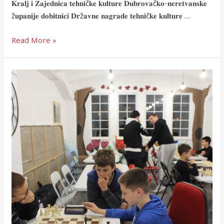
𝐊𝐫𝐚𝐥𝐣 𝐢 𝐙𝐚𝐣𝐞𝐝𝐧𝐢𝐜𝐚 𝐭𝐞𝐡𝐧𝐢č𝐤𝐞 𝐤𝐮𝐥𝐭𝐮𝐫𝐞 𝐃𝐮𝐛𝐫𝐨𝐯𝐚č𝐤𝐨-𝐧𝐞𝐫𝐞𝐭𝐯𝐚𝐧𝐬𝐤𝐞
ž𝐮𝐩𝐚𝐧𝐢𝐣𝐞 𝐝𝐨𝐛𝐢𝐭𝐧𝐢𝐜𝐢 𝐃𝐫ž𝐚𝐯𝐧𝐞 𝐧𝐚𝐠𝐫𝐚𝐝𝐞 𝐭𝐞𝐡𝐧𝐢č𝐤𝐞 𝐤𝐮𝐥𝐭𝐮𝐫𝐞 …
Read More »