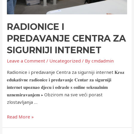
RADIONICE I
PREDAVANJE CENTRA ZA
SIGURNIJI INTERNET
Leave a Comment
/
Uncategorized
/ By
cmdadmin
Radionice i predavanje Centra za sigurniji internet 𝐊𝐫𝐨𝐳
𝐞𝐝𝐮𝐤𝐚𝐭𝐢𝐯𝐧𝐞 𝐫𝐚𝐝𝐢𝐨𝐧𝐢𝐜𝐞 𝐢 𝐩𝐫𝐞𝐝𝐚𝐯𝐚𝐧𝐣𝐞 𝐂𝐞𝐧𝐭𝐚𝐫 𝐳𝐚 𝐬𝐢𝐠𝐮𝐫𝐧𝐢𝐣𝐢
𝐢𝐧𝐭𝐞𝐫𝐧𝐞𝐭 𝐮𝐩𝐨𝐳𝐧𝐚𝐨 𝐝𝐣𝐞𝐜𝐮 𝐢 𝐨𝐝𝐫𝐚𝐬𝐥𝐞 𝐬 𝐨𝐧𝐥𝐢𝐧𝐞 𝐬𝐞𝐤𝐬𝐮𝐚𝐥𝐧𝐢𝐦
𝐮𝐳𝐧𝐞𝐦𝐢𝐫𝐚𝐯𝐚𝐧𝐣𝐞𝐦 ▸ Obzirom na sve veći porast
zlostavljanja …
Read More »