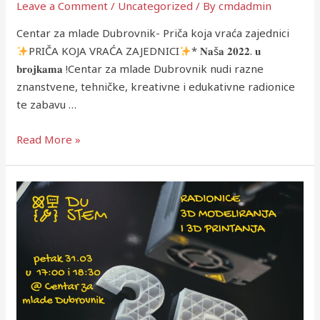
Leave a Comment
/
Uncategorized
/ By
cmdadmin
Centar za mlade Dubrovnik- Priča koja vraća zajednici
PRIČA KOJA VRAĆA ZAJEDNICI
* 𝐍𝐚š𝐚 𝟐𝟎𝟐𝟐. 𝐮
𝐛𝐫𝐨𝐣𝐤𝐚𝐦𝐚 !Centar za mlade Dubrovnik nudi razne
znanstvene, tehničke, kreativne i edukativne radionice
te zabavu …
Read More »