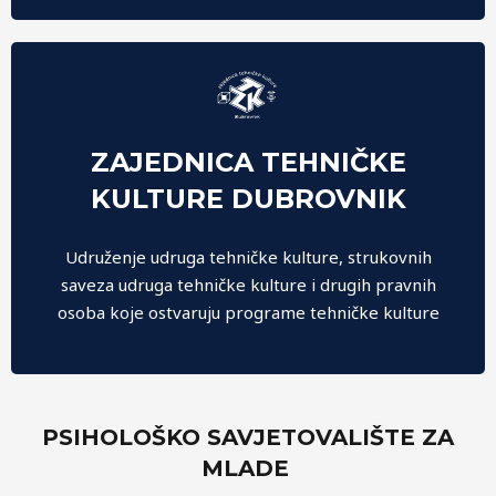
ZAJEDNICA TEHNIČKE
Zajednica širi interes za tehničku kulturu među
KULTURE DUBROVNIK
djecom, mladima, radnim ljudima i građanima te
podržava i animira rad članica. Organizira akcije,
Udruženje udruga tehničke kulture, strukovnih
manifestacije i natjecanja iz svih grana tehničke
saveza udruga tehničke kulture i drugih pravnih
kulture.
osoba koje ostvaruju programe tehničke kulture
PSIHOLOŠKO SAVJETOVALIŠTE ZA
MLADE