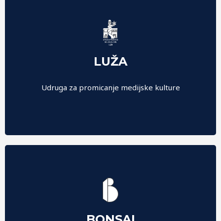
LUŽA
Naša je misija osigurati mladim ljudima koji se
amaterski bave filmom tehničku, novčanu i stručnu
Udruga za promicanje medijske kulture
podršku u njihovom radu i kreativnom izražavanju.
Udruga Bonsai djeluje u smjeru promicanja aktivne
BONSAI