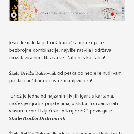
Jeste li znali da je bridž kartaška igra koja, uz
bezbrojne kombinacije, najviše razvija i održava
mozak vitalnim. Naziva se i šahom s kartama!
Š𝐤𝐨𝐥𝐚 𝐁𝐫𝐢𝐝ž𝐚 𝐃𝐮𝐛𝐫𝐨𝐯𝐧𝐢𝐤 od petka do nedjelje nudi vam
priliku naučiti igrati ovu zanimljivu igru!
“Bridž je jedna od najzanimljivijih igara s kartama,
možeš je igrati s prijateljima, u klubu ili organizirati
vlastiti turnir. Uključi se i otkrij bridž!”-pozivaju iz
Š𝙠𝙤𝙡𝙚 𝘽𝙧𝙞𝙙ž𝙖 𝘿𝙪𝙗𝙧𝙤𝙫𝙣𝙞𝙠.
Š𝐤𝐨𝐥𝐚 𝐁𝐫𝐢𝐝ž𝐚 𝐃𝐮𝐛𝐫𝐨𝐯𝐧𝐢𝐤 održava trodnevna školu bridža