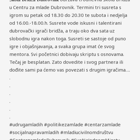
u Centru za mlade Dubrovnik. Termini tri susreta s
igrom su petak od 18.30 do 20.30 te subota i nedjelja
od 16.00.-18.00.h. Susrete vode iskusni i talentirani
dubrovački igrači bridža, a traju oko dva sata uz
slobodnu igra nakon toga. Susreti se sastoje od puno
igre i objašnjavanja, a svaka grupa imat će svog
mentora. Svi početnici dobivaju skriptu s osnovama.
Tečaj je besplatan. Zato dovedite i svog partnera ili
dođite sami pa ćemo vas povezati s drugim igračima….
.
.
.
.
.
.
#udrugamladih #politikezamlade #centarzamlade
#socijalnapravamladih #mladiucivilnomdruštvu