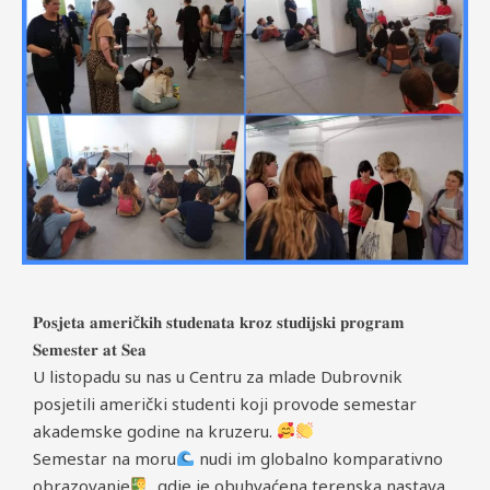
𝐏𝐨𝐬𝐣𝐞𝐭𝐚 𝐚𝐦𝐞𝐫𝐢č𝐤𝐢𝐡 𝐬𝐭𝐮𝐝𝐞𝐧𝐚𝐭𝐚 𝐤𝐫𝐨𝐳 𝐬𝐭𝐮𝐝𝐢𝐣𝐬𝐤𝐢 𝐩𝐫𝐨𝐠𝐫𝐚𝐦
𝐒𝐞𝐦𝐞𝐬𝐭𝐞𝐫 𝐚𝐭 𝐒𝐞𝐚
U listopadu su nas u Centru za mlade Dubrovnik
posjetili američki studenti koji provode semestar
akademske godine na kruzeru.
Semestar na moru
nudi im globalno komparativno
obrazovanje
, gdje je obuhvaćena terenska nastava