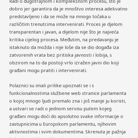
Radi o dugotrajnom i kompleksnom procesu, što je
dobro jer garantira da je mnoštvo interesa adekvatno
predstavljeno i da se može na mnogo točaka u
različitim trenutcima intervenirati. Proces je djelom
transparentan i javan, a dijelom nije što je najveća
kritika cijelog procesa. Međutim, na predavanju je
istaknuto da možda i nije loše da se dio događa iza
zatvorenih vrata bez pritiska javnosti i lobija, s
obzirom na to da postoji vrlo izražen javni dio koji
građani mogu pratiti i intervenirati.
Polaznici su imali prilike upoznati se i s
funkcionalnostima službene web stranice parlamenta
o kojoj mnogo ljudi premalo zna i još manje ju koristi,
a ustvari se radi o jednom servisu putem kojeg
građani mogu doći do apsolutno svake informacije o
zastupnicima u Europskom parlamentu, njihovim
aktivnostima i svim dokumentima. Skrenuta je pažnja