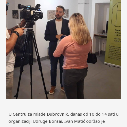
U Centru za mlade Dubrovnik, danas od 10 do 14 sati u
organizaciji Udruge Bonsai, Ivan Matić održao je