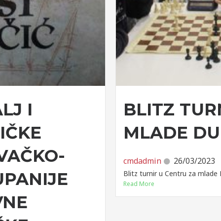
LJ I
BLITZ TUR
IČKE
MLADE DU
VAČKO-
cmdadmin
26/03/2023
UPANIJE
Blitz turnir u Centru za mlade 
Read More
VNE