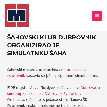
ŠAHOVSKI KLUB DUBROVNIK
ORGANIZIRAO JE
SIMULATNKU ŠAHA
Šahovski mjesec u prostorima
Centar za mlade
Dubrovnik
nastavio se jučer prigodnom simultankom.
FIDE majstor Anvar Turdyev, inače violinist
Dubrovački
simfonijski orkestar / Dubrovnik Symphony
Orchestra
, sučelio se s jedanaestoro članova ŠK
Dubrovnik i nakon (ne)izvjesne borbe ostvario