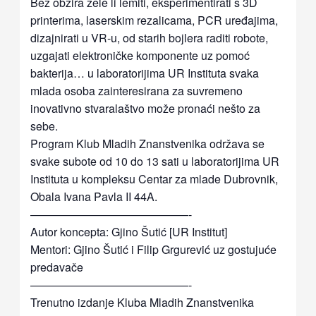
Bez obzira žele li lemiti, eksperimentirati s 3D
printerima, laserskim rezalicama, PCR uređajima,
dizajnirati u VR-u, od starih bojlera raditi robote,
uzgajati elektroničke komponente uz pomoć
bakterija… u laboratorijima UR Instituta svaka
mlada osoba zainteresirana za suvremeno
inovativno stvaralaštvo može pronaći nešto za
sebe.
Program Klub Mladih Znanstvenika održava se
svake subote od 10 do 13 sati u laboratorijima UR
Instituta u kompleksu Centar za mlade Dubrovnik,
Obala Ivana Pavla II 44A.
——————————————-
Autor koncepta: Gjino Šutić [UR Institut]
Mentori: Gjino Šutić i Filip Grgurević uz gostujuće
predavače
——————————————-
Trenutno izdanje Kluba Mladih Znanstvenika